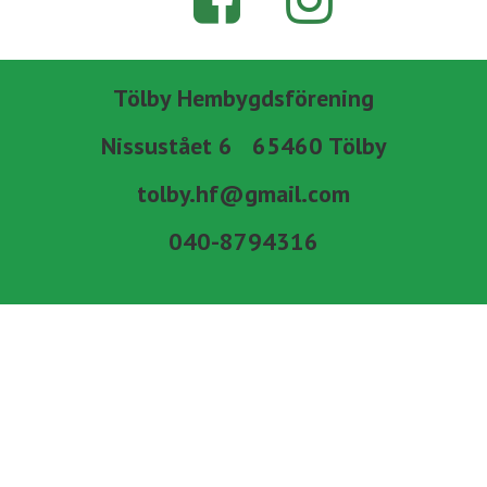
Tölby Hembygdsförening
Nissustået 6 65460 Tölby
tolby.hf@gmail.com
040-8794316