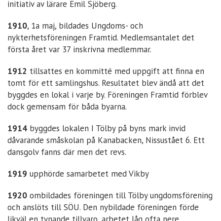
initiativ av lärare Emil Sjöberg.
1910
, 1a maj, bildades Ungdoms- och
nykterhetsföreningen Framtid. Medlemsantalet det
första året var 37 inskrivna medlemmar.
1912
tillsattes en kommitté med uppgift att finna en
tomt för ett samlingshus. Resultatet blev ändå att det
byggdes en lokal i varje by. Föreningen Framtid förblev
dock gemensam för båda byarna.
1914
byggdes lokalen I Tölby på byns mark invid
dåvarande småskolan på Kanabacken, Nissustået 6. Ett
dansgolv fanns där men det revs.
1919
upphörde samarbetet med Vikby
1920
ombildades föreningen till Tölby ungdomsförening
och anslöts till SÖU. Den nybildade föreningen förde
likväl en tynande tillvaro, arbetet låg ofta nere.